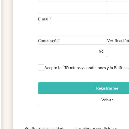
E-mail*
Contraseña*
Verificación
Acepto los Términos y condiciones y la Política
Registrarme
Volver
abre en nueva pestaña
abre e
Política de privacidad
Términos y condiciones