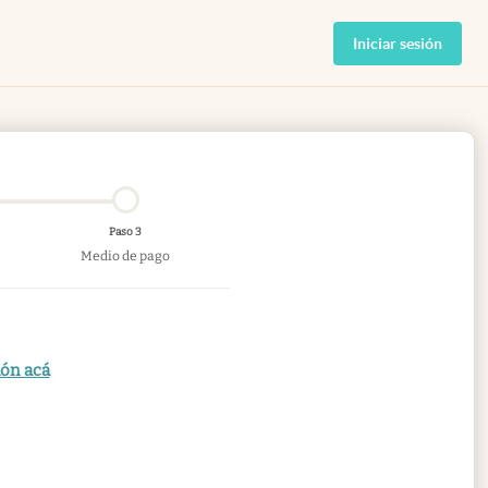
Iniciar sesión
Paso 3
Medio de pago
ión acá