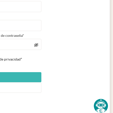
 de contraseña*
 de privacidad*
n nueva pestaña