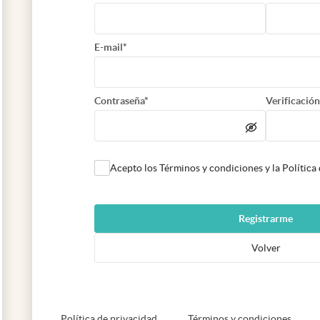
E-mail*
Contraseña*
Verificación
Acepto los Términos y condiciones y la Política
Registrarme
Volver
abre en nueva pestaña
abre e
Política de privacidad
Términos y condiciones