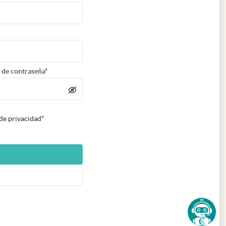
 de contraseña*
 de privacidad*
n nueva pestaña