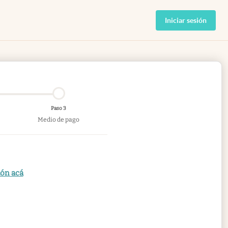
Iniciar sesión
Paso 3
Medio de pago
ión acá