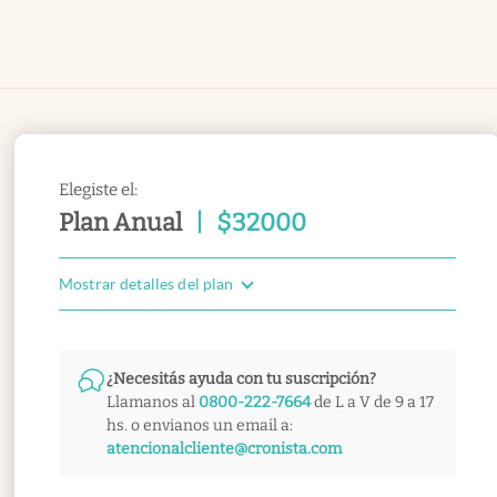
Elegiste el:
Plan Anual
|
$
32000
Mostrar detalles del plan
¿Necesitás ayuda con tu suscripción?
Llamanos al
0800-222-7664
de L a V de 9 a 17
hs. o envianos un email a:
atencionalcliente@cronista.com