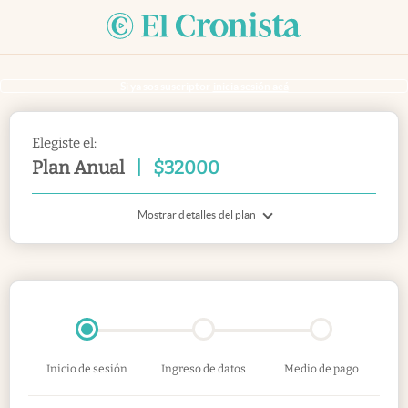
Si ya sos suscriptor
inicia sesión acá
Elegiste el:
Plan Anual
|
$
32000
Mostrar detalles del plan
Inicio de sesión
Ingreso de datos
Medio de pago