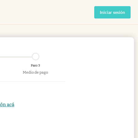
Iniciar sesión
Paso 3
Medio de pago
ión acá