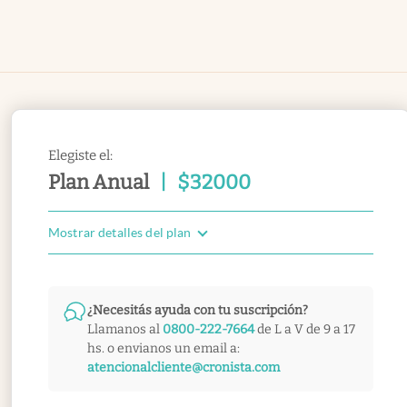
Elegiste el:
Plan Anual
|
$
32000
Mostrar detalles del plan
¿Necesitás ayuda con tu suscripción?
Llamanos al
0800-222-7664
de L a V de 9 a 17
hs. o envianos un email a:
atencionalcliente@cronista.com