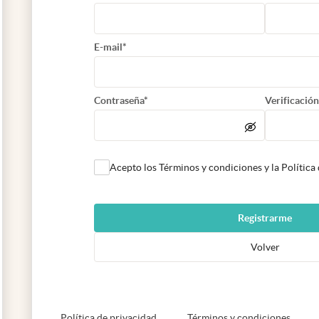
E-mail*
Contraseña*
Verificación
Acepto los Términos y condiciones y la Política
Registrarme
Volver
abre en nueva pestaña
abre e
Política de privacidad
Términos y condiciones