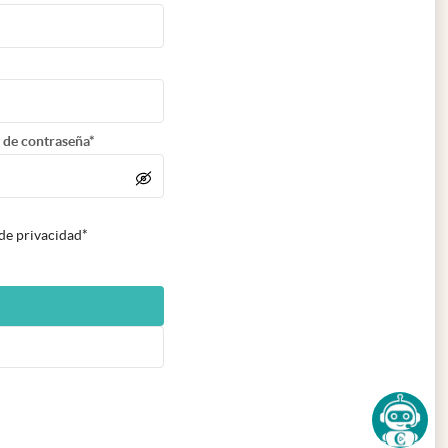
 de contraseña*
 de privacidad*
n nueva pestaña