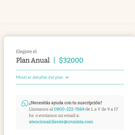
Elegiste el:
Plan Anual
|
$
32000
Mostrar detalles del plan
¿Necesitás ayuda con tu suscripción?
Llamanos al
0800-222-7664
de L a V de 9 a 17
hs. o envianos un email a:
atencionalcliente@cronista.com