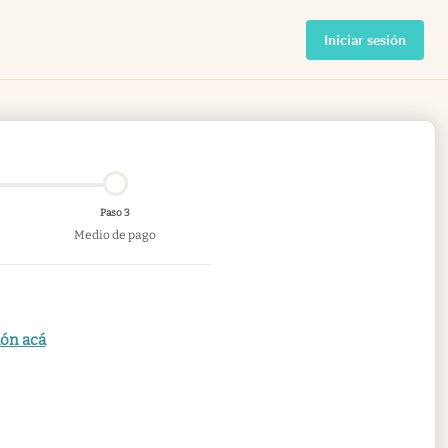
Iniciar sesión
Paso 3
Medio de pago
ión acá