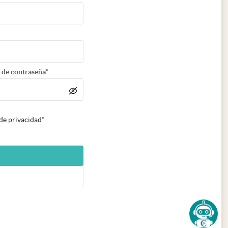
 de contraseña*
 de privacidad*
n nueva pestaña