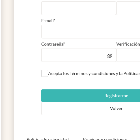
E-mail*
Contraseña*
Verificación
Acepto los Términos y condiciones y la Política
Registrarme
Volver
abre en nueva pestaña
abre e
Política de privacidad
Términos y condiciones