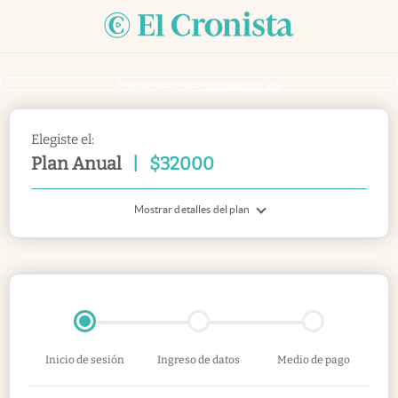
Si ya sos suscriptor
inicia sesión acá
Elegiste el:
Plan Anual
|
$
32000
Mostrar detalles del plan
Inicio de sesión
Ingreso de datos
Medio de pago