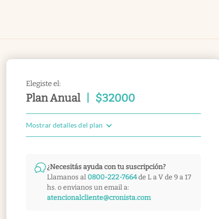
Elegiste el:
Plan Anual
|
$
32000
Mostrar detalles del plan
¿Necesitás ayuda con tu suscripción?
Llamanos al
0800-222-7664
de L a V de 9 a 17
hs. o envianos un email a:
atencionalcliente@cronista.com