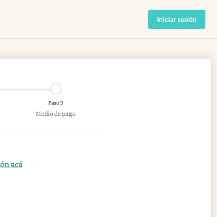
Iniciar sesión
Paso 3
Medio de pago
ión acá