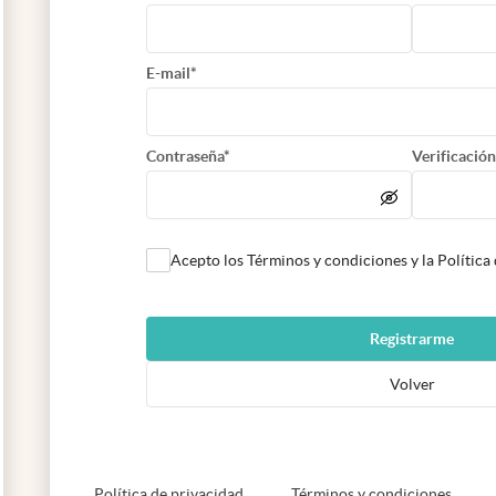
E-mail*
Contraseña*
Verificación
Acepto los Términos y condiciones y la Política
Registrarme
Volver
abre en nueva pestaña
abre e
Política de privacidad
Términos y condiciones