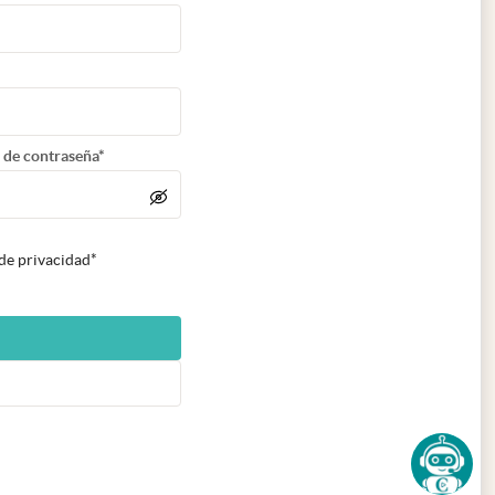
 de contraseña*
 de privacidad*
n nueva pestaña