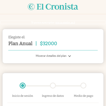
Si ya sos suscriptor
inicia sesión acá
Elegiste el:
Plan Anual
|
$
32000
Mostrar detalles del plan
Inicio de sesión
Ingreso de datos
Medio de pago