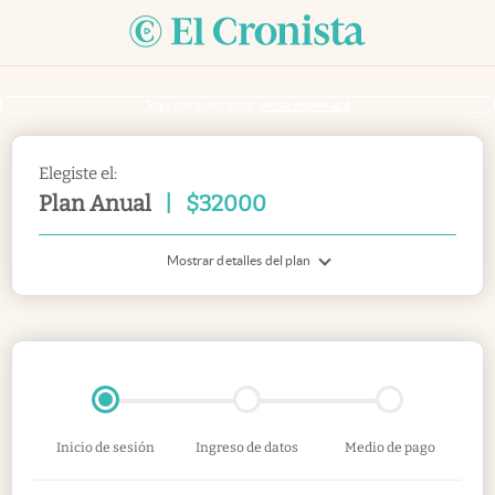
Si ya sos suscriptor
inicia sesión acá
Elegiste el:
Plan Anual
|
$
32000
Mostrar detalles del plan
Inicio de sesión
Ingreso de datos
Medio de pago