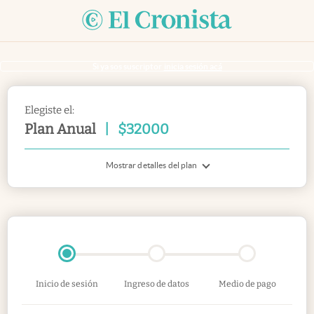
Si ya sos suscriptor
inicia sesión acá
Elegiste el:
Plan Anual
|
$
32000
Mostrar detalles del plan
Inicio de sesión
Ingreso de datos
Medio de pago