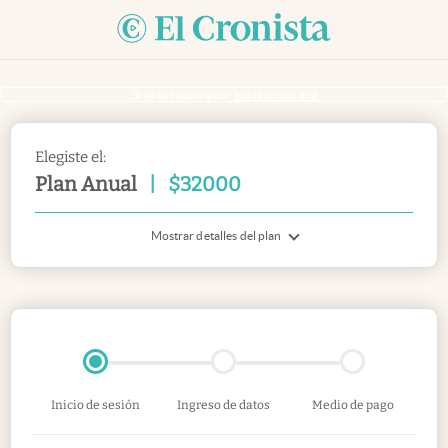
Si ya sos suscriptor
inicia sesión acá
Elegiste el:
Plan Anual
|
$
32000
Mostrar detalles del plan
Inicio de sesión
Ingreso de datos
Medio de pago