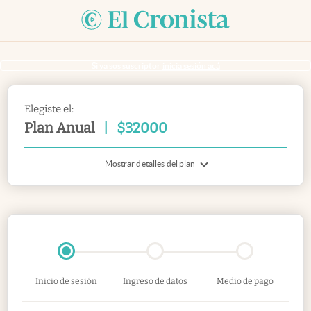
Si ya sos suscriptor
inicia sesión acá
Elegiste el:
Plan Anual
|
$
32000
Mostrar detalles del plan
Inicio de sesión
Ingreso de datos
Medio de pago