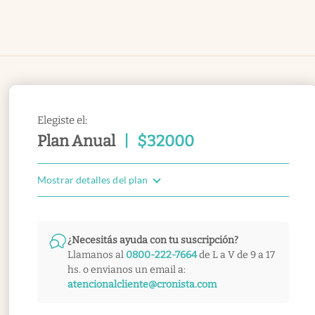
Elegiste el:
Plan Anual
|
$
32000
Mostrar detalles del plan
¿Necesitás ayuda con tu suscripción?
Llamanos al
0800-222-7664
de L a V de 9 a 17
hs. o envianos un email a:
atencionalcliente@cronista.com