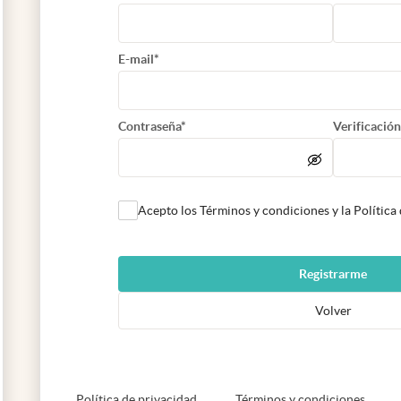
E-mail*
Contraseña*
Verificación
Acepto los Términos y condiciones y la Política
Registrarme
Volver
abre en nueva pestaña
abre e
Política de privacidad
Términos y condiciones