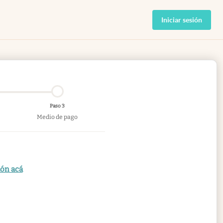
Iniciar sesión
Paso 3
Medio de pago
ión acá