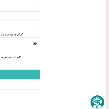
 de contraseña*
 de privacidad*
n nueva pestaña