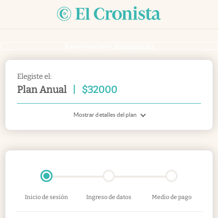
Si ya sos suscriptor
inicia sesión acá
Elegiste el:
Plan Anual
|
$
32000
Mostrar detalles del plan
Inicio de sesión
Ingreso de datos
Medio de pago