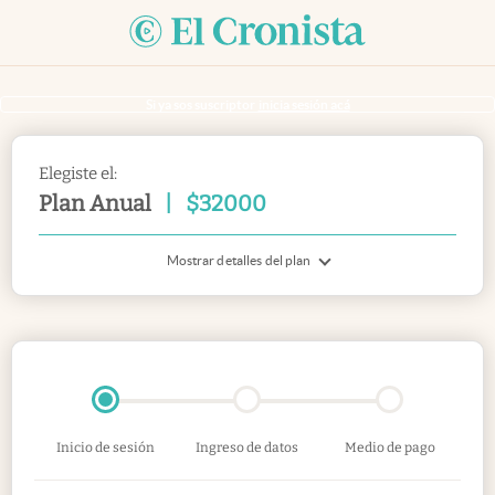
Si ya sos suscriptor
inicia sesión acá
Elegiste el:
Plan Anual
|
$
32000
Mostrar detalles del plan
Inicio de sesión
Ingreso de datos
Medio de pago