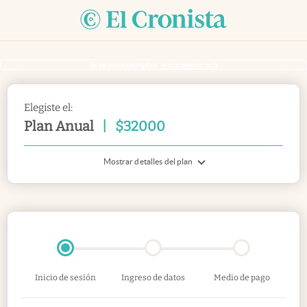
Si ya sos suscriptor
inicia sesión acá
Elegiste el:
Plan Anual
|
$
32000
Mostrar detalles del plan
Inicio de sesión
Ingreso de datos
Medio de pago