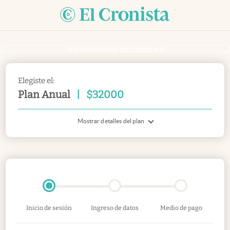
Si ya sos suscriptor
inicia sesión acá
Elegiste el:
Plan Anual
|
$
32000
Mostrar detalles del plan
Inicio de sesión
Ingreso de datos
Medio de pago