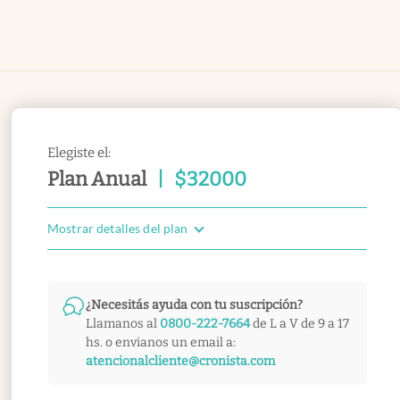
Elegiste el:
Plan Anual
|
$
32000
Mostrar detalles del plan
¿Necesitás ayuda con tu suscripción?
Llamanos al
0800-222-7664
de L a V de 9 a 17
hs. o envianos un email a:
atencionalcliente@cronista.com