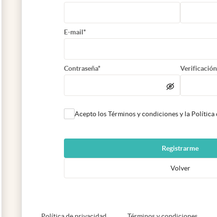
E-mail*
Contraseña*
Verificación
Acepto los Términos y condiciones y la Política
Registrarme
Volver
abre en nueva pestaña
abre e
Política de privacidad
Términos y condiciones