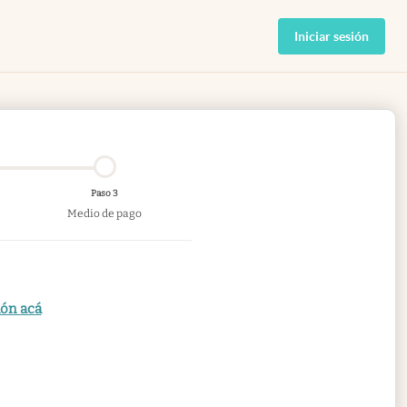
Iniciar sesión
Paso 3
Medio de pago
ión acá