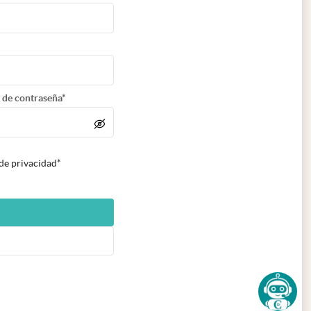
 de contraseña*
 de privacidad*
n nueva pestaña