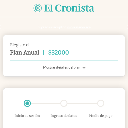
Si ya sos suscriptor
inicia sesión acá
Elegiste el:
Plan Anual
|
$
32000
Mostrar detalles del plan
Inicio de sesión
Ingreso de datos
Medio de pago