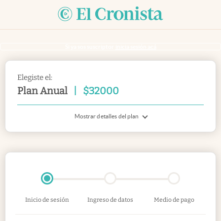
Si ya sos suscriptor
inicia sesión acá
Elegiste el:
Plan Anual
|
$
32000
Mostrar detalles del plan
Inicio de sesión
Ingreso de datos
Medio de pago