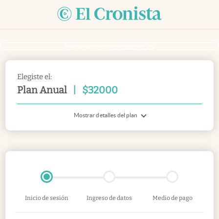
Si ya sos suscriptor
inicia sesión acá
Elegiste el:
Plan Anual
|
$
32000
Mostrar detalles del plan
Inicio de sesión
Ingreso de datos
Medio de pago