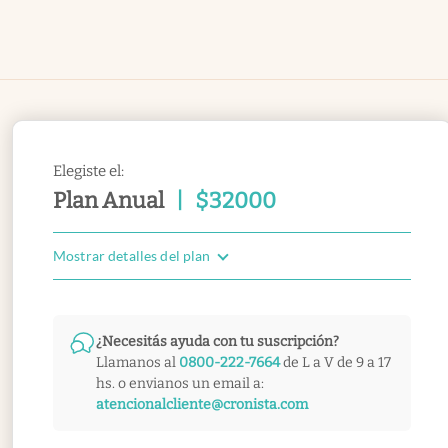
Elegiste el:
Plan Anual
|
$
32000
Mostrar detalles del plan
¿Necesitás ayuda con tu suscripción?
Llamanos al
0800-222-7664
de L a V de 9 a 17
hs. o envianos un email a:
atencionalcliente@cronista.com