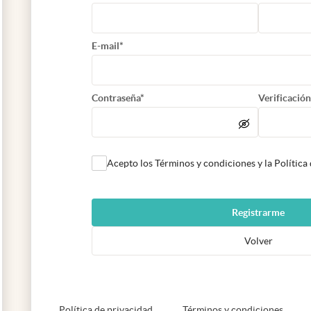
E-mail*
Contraseña*
Verificación
Acepto los Términos y condiciones y la Política
Registrarme
Volver
abre en nueva pestaña
abre e
Política de privacidad
Términos y condiciones