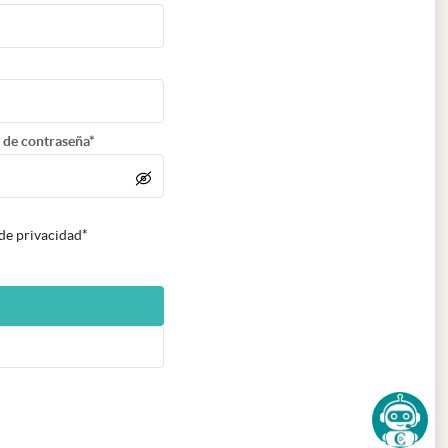
 de contraseña*
 de privacidad*
n nueva pestaña