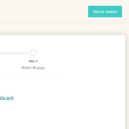
Iniciar sesión
Paso 3
Medio de pago
ión acá