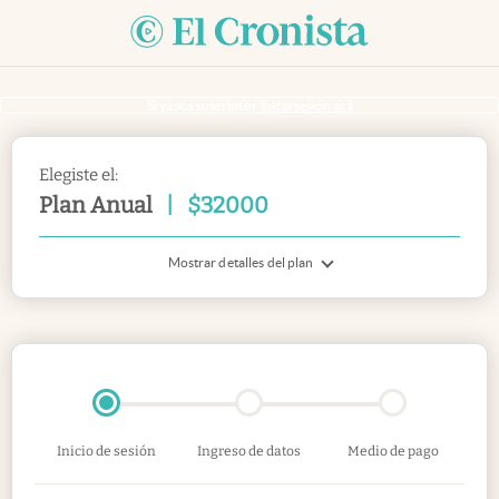
Si ya sos suscriptor
inicia sesión acá
Elegiste el:
Plan Anual
|
$
32000
Mostrar detalles del plan
Inicio de sesión
Ingreso de datos
Medio de pago