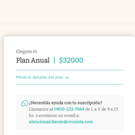
Elegiste el:
Plan Anual
|
$
32000
Mostrar detalles del plan
¿Necesitás ayuda con tu suscripción?
Llamanos al
0800-222-7664
de L a V de 9 a 17
hs. o envianos un email a:
atencionalcliente@cronista.com