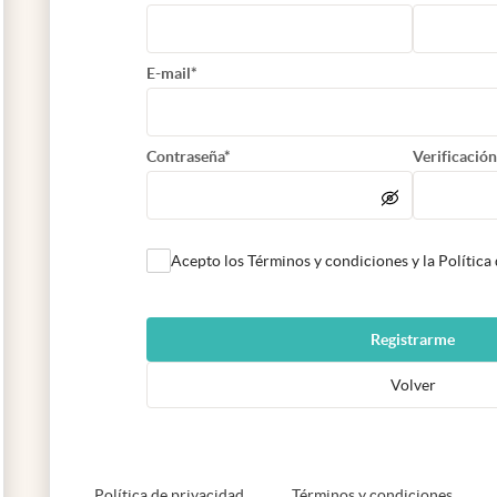
E-mail*
Contraseña*
Verificación
Acepto los Términos y condiciones y la Política
Registrarme
Volver
abre en nueva pestaña
abre e
Política de privacidad
Términos y condiciones