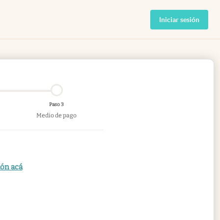
Iniciar sesión
Paso 3
Medio de pago
ión acá