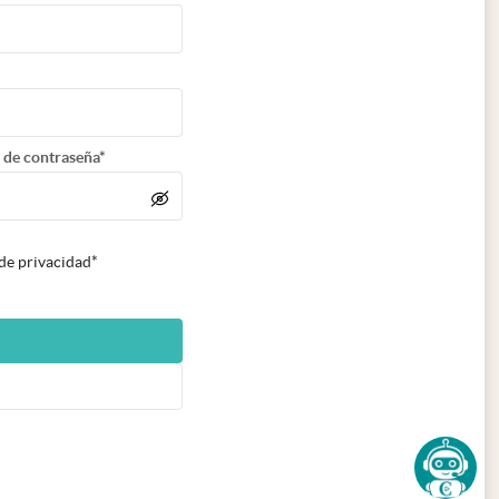
 de contraseña*
 de privacidad*
n nueva pestaña