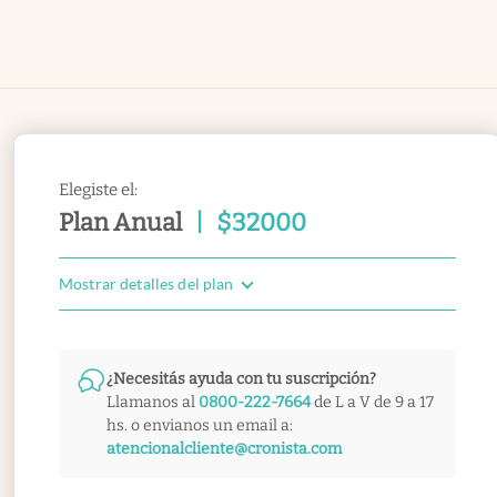
Elegiste el:
Plan Anual
|
$
32000
Mostrar detalles del plan
¿Necesitás ayuda con tu suscripción?
Llamanos al
0800-222-7664
de L a V de 9 a 17
hs. o envianos un email a:
atencionalcliente@cronista.com