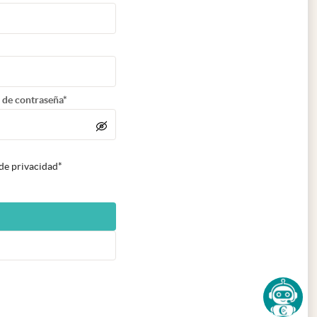
 de contraseña*
 de privacidad*
n nueva pestaña