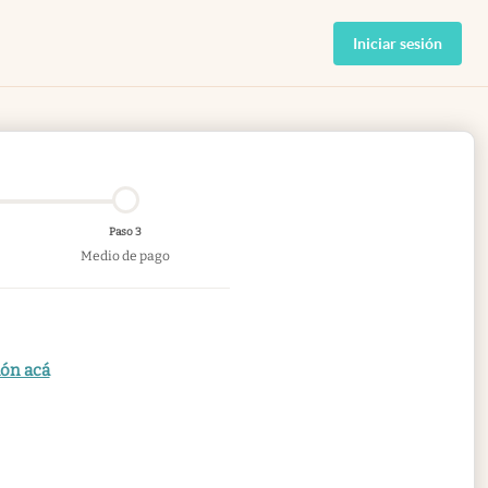
Iniciar sesión
Paso 3
Medio de pago
ión acá