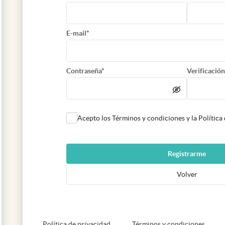
E-mail*
Contraseña*
Verificación
Acepto los Términos y condiciones y la Política
Registrarme
Volver
abre en nueva pestaña
abre e
Política de privacidad
Términos y condiciones