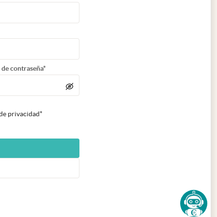
 de contraseña*
 de privacidad*
n nueva pestaña