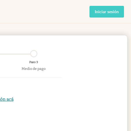
Iniciar sesión
Paso 3
Medio de pago
ión acá