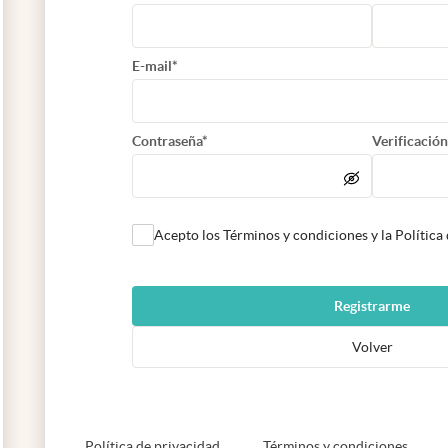
E-mail*
Contraseña*
Verificación
Acepto los Términos y condiciones y la Política
Registrarme
Volver
abre en nueva pestaña
abre e
Política de privacidad
Términos y condiciones