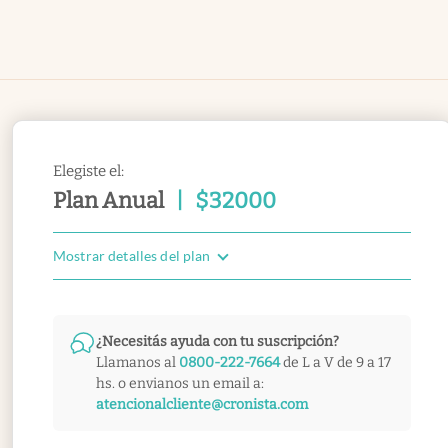
Elegiste el:
Plan Anual
|
$
32000
Mostrar detalles del plan
¿Necesitás ayuda con tu suscripción?
Llamanos al
0800-222-7664
de L a V de 9 a 17
hs. o envianos un email a:
atencionalcliente@cronista.com