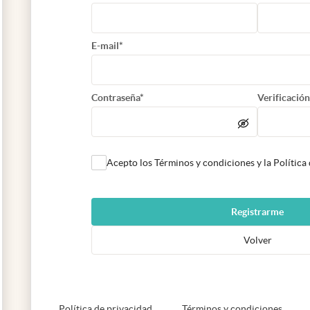
E-mail*
Contraseña*
Verificación
Acepto los Términos y condiciones y la Política
Registrarme
Volver
abre en nueva pestaña
abre e
Política de privacidad
Términos y condiciones