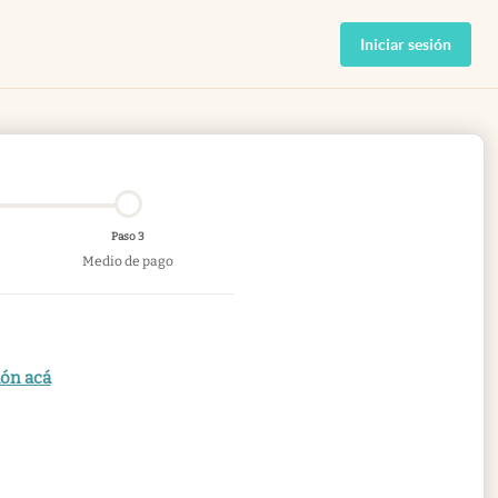
Iniciar sesión
Paso 3
Medio de pago
ión acá