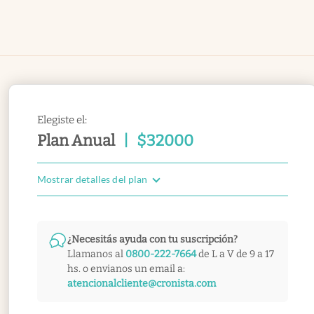
Elegiste el:
Plan Anual
|
$
32000
Mostrar detalles del plan
¿Necesitás ayuda con tu suscripción?
Llamanos al
0800-222-7664
de L a V de 9 a 17
hs. o envianos un email a:
atencionalcliente@cronista.com