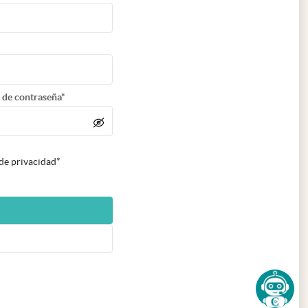
 de contraseña*
 de privacidad*
n nueva pestaña