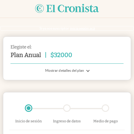
Si ya sos suscriptor
inicia sesión acá
Elegiste el:
Plan Anual
|
$
32000
Mostrar detalles del plan
Inicio de sesión
Ingreso de datos
Medio de pago