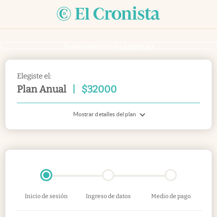
Si ya sos suscriptor
inicia sesión acá
Elegiste el:
Plan Anual
|
$
32000
Mostrar detalles del plan
Inicio de sesión
Ingreso de datos
Medio de pago