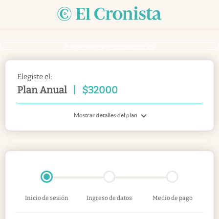
Si ya sos suscriptor
inicia sesión acá
Elegiste el:
Plan Anual
|
$
32000
Mostrar detalles del plan
Inicio de sesión
Ingreso de datos
Medio de pago