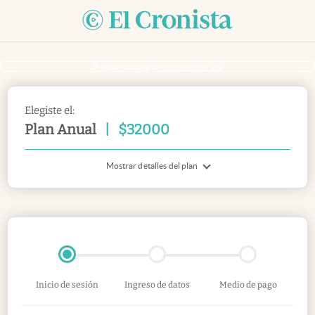
Si ya sos suscriptor
inicia sesión acá
Elegiste el:
Plan Anual
|
$
32000
Mostrar detalles del plan
Inicio de sesión
Ingreso de datos
Medio de pago