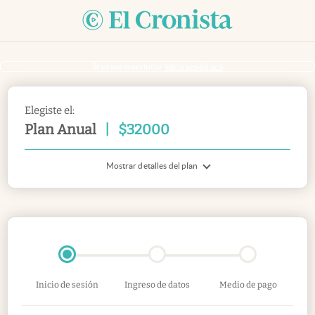
Si ya sos suscriptor
inicia sesión acá
Elegiste el:
Plan Anual
|
$
32000
Mostrar detalles del plan
Inicio de sesión
Ingreso de datos
Medio de pago