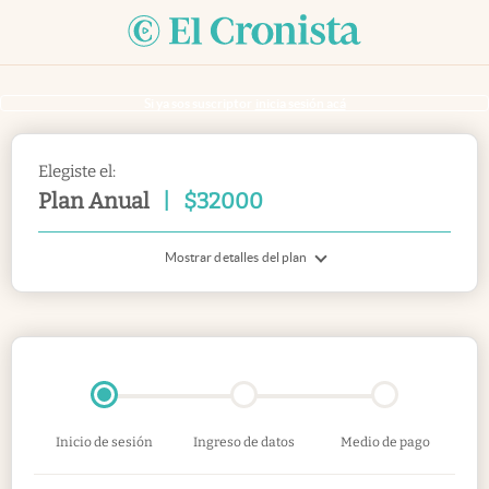
Si ya sos suscriptor
inicia sesión acá
Elegiste el:
Plan Anual
|
$
32000
Mostrar detalles del plan
Inicio de sesión
Ingreso de datos
Medio de pago