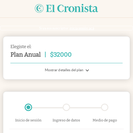
Si ya sos suscriptor
inicia sesión acá
Elegiste el:
Plan Anual
|
$
32000
Mostrar detalles del plan
Inicio de sesión
Ingreso de datos
Medio de pago