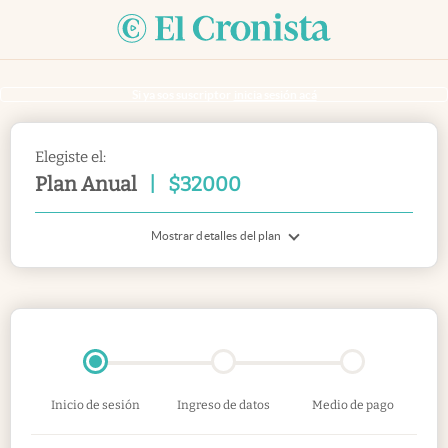
Si ya sos suscriptor
inicia sesión acá
Elegiste el:
Plan Anual
|
$
32000
Mostrar detalles del plan
Inicio de sesión
Ingreso de datos
Medio de pago