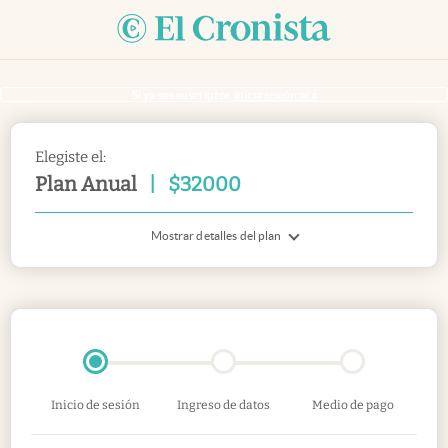
Si ya sos suscriptor
inicia sesión acá
Elegiste el:
Plan Anual
|
$
32000
Mostrar detalles del plan
Inicio de sesión
Ingreso de datos
Medio de pago