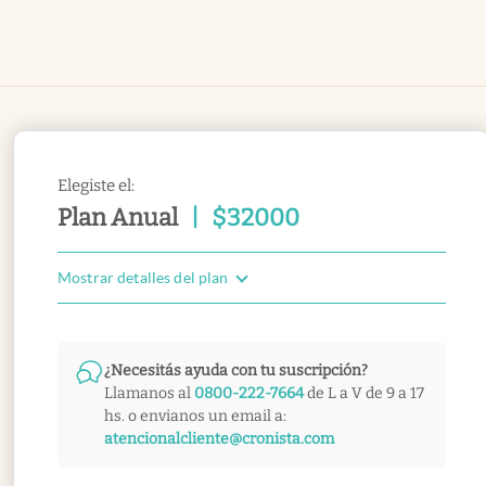
Elegiste el:
Plan Anual
|
$
32000
Mostrar detalles del plan
¿Necesitás ayuda con tu suscripción?
Llamanos al
0800-222-7664
de L a V de 9 a 17
hs. o envianos un email a:
atencionalcliente@cronista.com