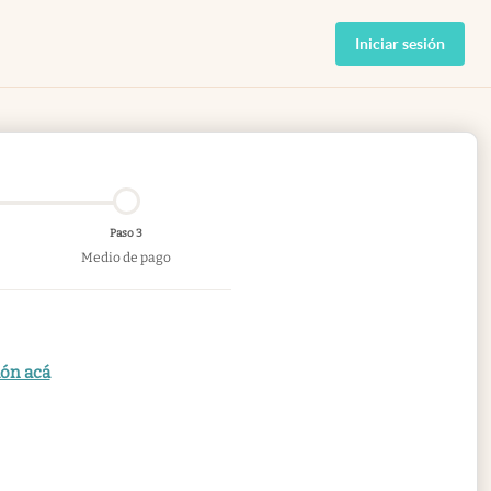
Iniciar sesión
Paso 3
Medio de pago
ión acá