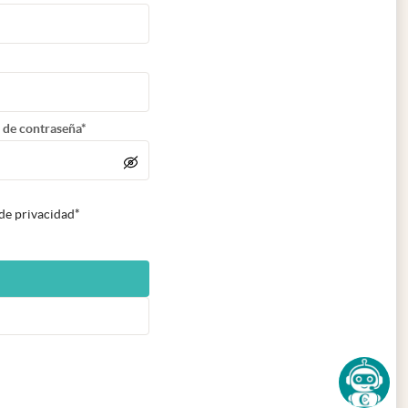
 de contraseña*
 de privacidad*
n nueva pestaña