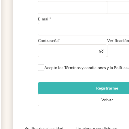
E-mail*
Contraseña*
Verificación
Acepto los Términos y condiciones y la Política
Registrarme
Volver
abre en nueva pestaña
abre e
Política de privacidad
Términos y condiciones