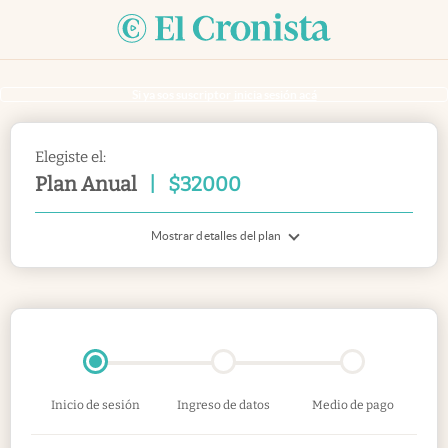
Si ya sos suscriptor
inicia sesión acá
Elegiste el:
Plan Anual
|
$
32000
Mostrar detalles del plan
Inicio de sesión
Ingreso de datos
Medio de pago