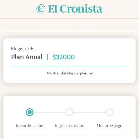
Si ya sos suscriptor
inicia sesión acá
Elegiste el:
Plan Anual
|
$
32000
Mostrar detalles del plan
Inicio de sesión
Ingreso de datos
Medio de pago