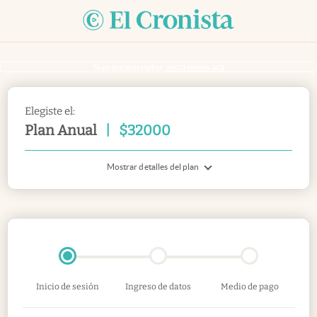
Si ya sos suscriptor
inicia sesión acá
Elegiste el:
Plan Anual
|
$
32000
Mostrar detalles del plan
Inicio de sesión
Ingreso de datos
Medio de pago