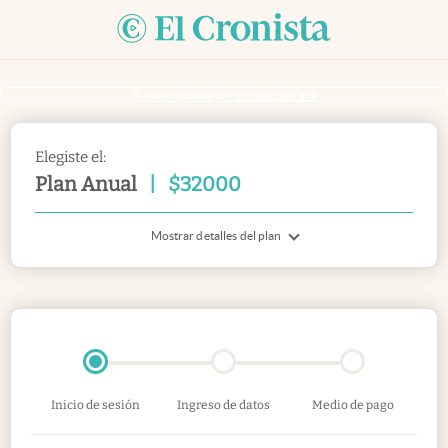
Si ya sos suscriptor
inicia sesión acá
Elegiste el:
Plan Anual
|
$
32000
Mostrar detalles del plan
Inicio de sesión
Ingreso de datos
Medio de pago