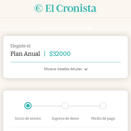
Si ya sos suscriptor
inicia sesión acá
Elegiste el:
Plan Anual
|
$
32000
Mostrar detalles del plan
Inicio de sesión
Ingreso de datos
Medio de pago