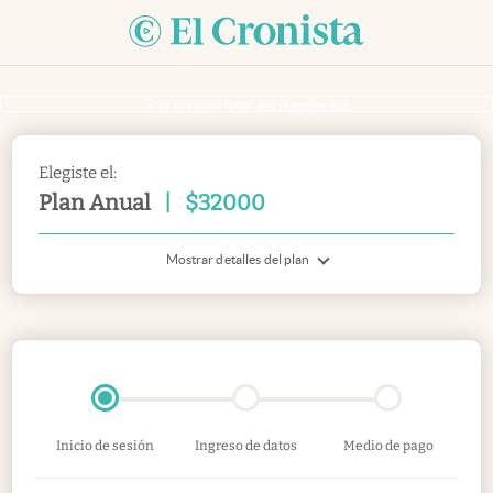
Si ya sos suscriptor
inicia sesión acá
Elegiste el:
Plan Anual
|
$
32000
Mostrar detalles del plan
Inicio de sesión
Ingreso de datos
Medio de pago