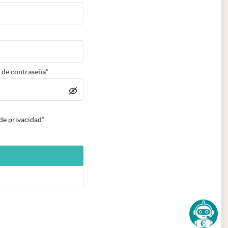
 de contraseña*
 de privacidad*
n nueva pestaña