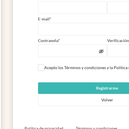
E-mail*
Contraseña*
Verificación
Acepto los Términos y condiciones y la Política
Registrarme
Volver
abre en nueva pestaña
abre e
Política de privacidad
Términos y condiciones