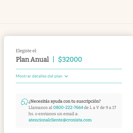
Elegiste el:
Plan Anual
|
$
32000
Mostrar detalles del plan
¿Necesitás ayuda con tu suscripción?
Llamanos al
0800-222-7664
de L a V de 9 a 17
hs. o envianos un email a:
atencionalcliente@cronista.com