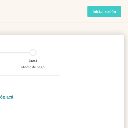
Iniciar sesión
Paso 3
Medio de pago
ión acá