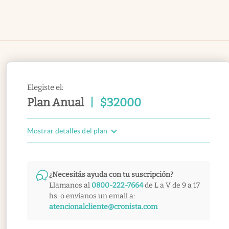
Elegiste el:
Plan Anual
|
$
32000
Mostrar detalles del plan
¿Necesitás ayuda con tu suscripción?
Llamanos al
0800-222-7664
de L a V de 9 a 17
hs. o envianos un email a:
atencionalcliente@cronista.com