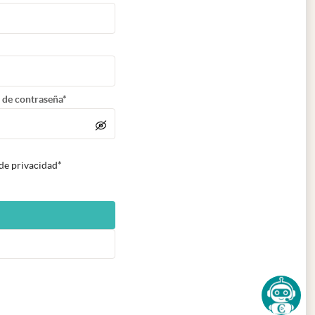
 de contraseña*
 de privacidad*
n nueva pestaña