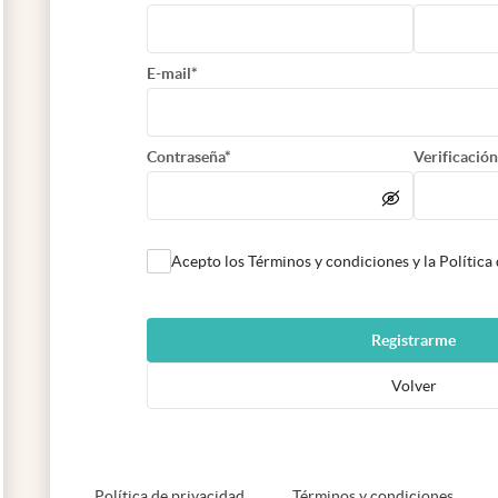
E-mail*
Contraseña*
Verificación
Acepto los Términos y condiciones y la Política
Registrarme
Volver
abre en nueva pestaña
abre e
Política de privacidad
Términos y condiciones