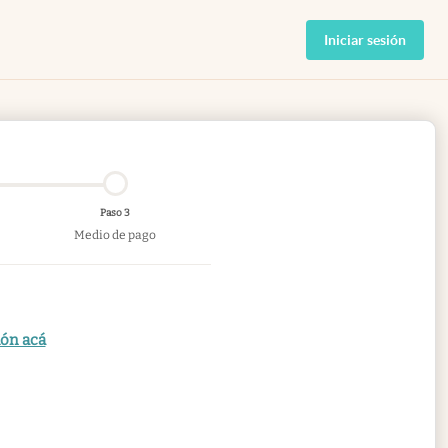
Iniciar sesión
Paso 3
Medio de pago
ión acá