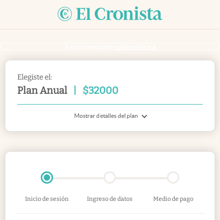
Si ya sos suscriptor
inicia sesión acá
Elegiste el:
Plan Anual
|
$
32000
Mostrar detalles del plan
Inicio de sesión
Ingreso de datos
Medio de pago