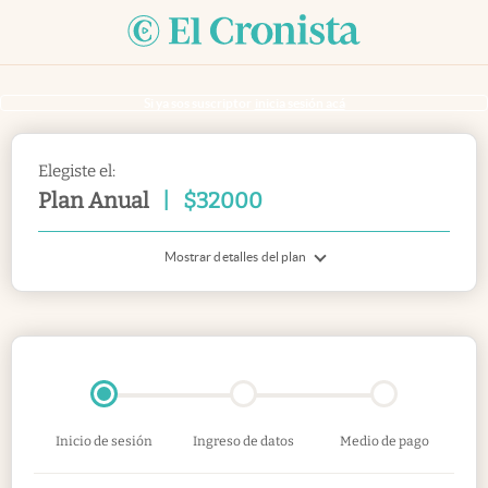
Si ya sos suscriptor
inicia sesión acá
Elegiste el:
Plan Anual
|
$
32000
Mostrar detalles del plan
Inicio de sesión
Ingreso de datos
Medio de pago