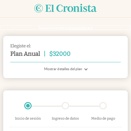
Si ya sos suscriptor
inicia sesión acá
Elegiste el:
Plan Anual
|
$
32000
Mostrar detalles del plan
Inicio de sesión
Ingreso de datos
Medio de pago