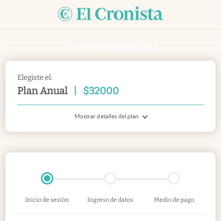
Si ya sos suscriptor
inicia sesión acá
Elegiste el:
Plan Anual
|
$
32000
Mostrar detalles del plan
Inicio de sesión
Ingreso de datos
Medio de pago