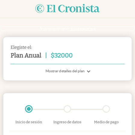
Si ya sos suscriptor
inicia sesión acá
Elegiste el:
Plan Anual
|
$
32000
Mostrar detalles del plan
Inicio de sesión
Ingreso de datos
Medio de pago